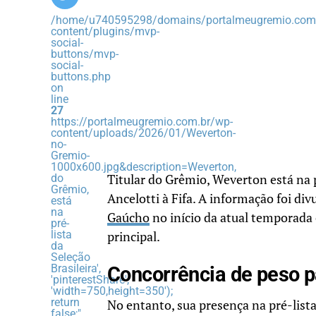
/home/u740595298/domains/portalmeugremio.com.
content/plugins/mvp-
social-
buttons/mvp-
social-
buttons.php
on
line
27
https://portalmeugremio.com.br/wp-
content/uploads/2026/01/Weverton-
no-
Gremio-
1000x600.jpg&description=Weverton,
do
Titular do Grêmio, Weverton está na 
Grêmio,
Ancelotti à Fifa. A informação foi di
está
na
Gaúcho
no início da atual temporada 
pré-
lista
principal.
da
Seleção
Brasileira',
Concorrência de peso p
'pinterestShare',
'width=750,height=350');
return
No entanto, sua presença na pré-lis
false;"