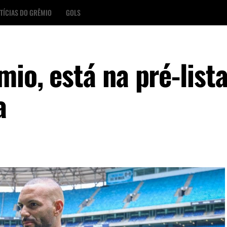
TÍCIAS DO GRÊMIO
GOLS
io, está na pré-list
a