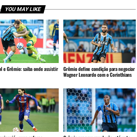
YOU MAY LIKE
l e Grêmio: saiba onde assistir
Grêmio define condição para negociar
Wagner Leonardo com o Corinthians