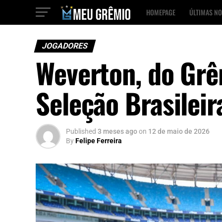
HOMEPAGE
ÚLTIMAS NO
JOGADORES
Weverton, do Grêm
Seleção Brasileir
Published
3 meses ago
on
12 de maio de 2026
By
Felipe Ferreira