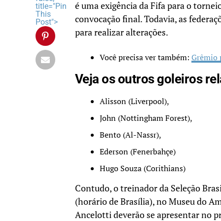
é uma exigência da Fifa para o tornei
title="Pin
This
convocação final. Todavia, as federaç
Post">
para realizar alterações.
Você precisa ver também:
Grêmio 
Veja os outros goleiros r
Alisson (Liverpool),
John (Nottingham Forest),
Bento (Al-Nassr),
Ederson (Fenerbahçe)
Hugo Souza (Corithians)
Contudo, o treinador da Seleção Brasi
(horário de Brasília), no Museu do Am
Ancelotti deverão se apresentar no p