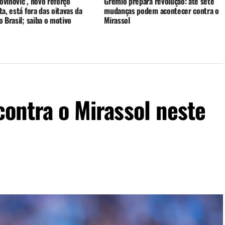
rovinović , novo reforço
Grêmio prepara revolução: até sete
a, está fora das oitavas da
mudanças podem acontecer contra o
 Brasil; saiba o motivo
Mirassol
contra o Mirassol neste