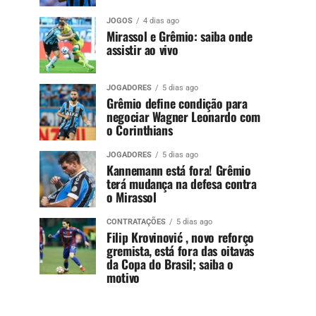
JOGOS
4 dias ago
Mirassol e Grêmio: saiba onde
assistir ao vivo
JOGADORES
5 dias ago
Grêmio define condição para
negociar Wagner Leonardo com
o Corinthians
JOGADORES
5 dias ago
Kannemann está fora! Grêmio
terá mudança na defesa contra
o Mirassol
CONTRATAÇÕES
5 dias ago
Filip Krovinović , novo reforço
gremista, está fora das oitavas
da Copa do Brasil; saiba o
motivo