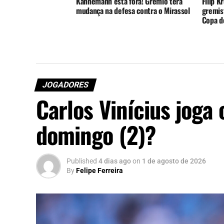
Kannemann está fora! Grêmio terá
Filip K
mudança na defesa contra o Mirassol
gremist
Copa do
JOGADORES
Carlos Vinícius joga 
domingo (2)?
Published
4 dias ago
on
1 de agosto de 2026
By
Felipe Ferreira