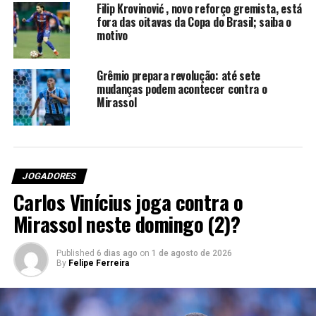
minha família que está aqui
Filip Krovinović , novo reforço gremista, está
fora das oitavas da Copa do Brasil; saiba o
comigo, que conhece a
motivo
minha jornada, conhece
tudo o que eu faço para
Grêmio prepara revolução: até sete
mudanças podem acontecer contra o
chegar até aqui. Eu também
Mirassol
não posso deixar de
agradecer a forma e o
esforço que o Grêmio fez
JOGADORES
para me trazer aqui, para
Carlos Vinícius joga contra o
me contratar, para que eu
Mirassol neste domingo (2)?
pudesse ser jogador do
Grêmio. A torcida, a forma
Published
6 dias ago
on
1 de agosto de 2026
By
Felipe Ferreira
como me abraçou, como
me tratou todos os dias”,