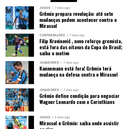
advertências em menos de meia hora, comprometendo a
JOGOS
7 dias ago
equipe em um momento importante do confronto.
Grêmio prepara revolução: até sete
mudanças podem acontecer contra o
Mirassol
Você precisa ver também:
Filip Krovinović , novo
reforço gremista, está fora das oitavas da Copa do
CONTRATAÇÕES
7 dias ago
Brasil; saiba o motivo
Filip Krovinović , novo reforço gremista,
está fora das oitavas da Copa do Brasil;
Luís Castro avalia alternativas
saiba o motivo
Sem Kannemann à disposição, Luís Castro analisa as
JOGADORES
7 dias ago
Kannemann está fora! Grêmio terá
opções para montar a defesa. A tendência aponta para a
mudança na defesa contra o Mirassol
entrada de Wagner Leonardo, que disputa posição com
Luís Eduardo para atuar ao lado de Gustavo Martins. A
definição deve acontecer nos últimos treinamentos
JOGADORES
7 dias ago
Grêmio define condição para negociar
antes da partida.
Wagner Leonardo com o Corinthians
Contudo, a ausência do ídolo gremista abre espaço para
outro defensor mostrar serviço em um confronto de
JOGOS
6 dias ago
Mirassol e Grêmio: saiba onde assistir
grande importância. O
Grêmio
espera iniciar o mata-
ao vivo