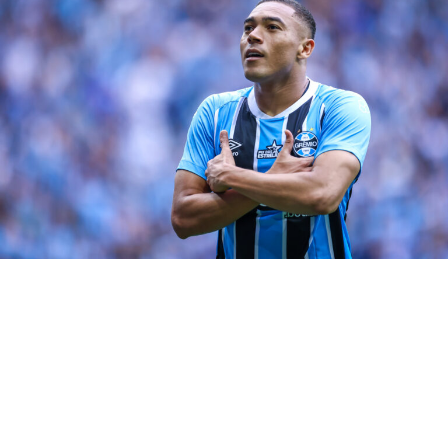
disse o jogador após a
convocação.
Além disso, a convocação reforça a importância da
parceria entre atleta e instituição. O Grêmio apostou em
Weverton, e o atleta respondeu com dedicação e
resultados. Agora, o reconhecimento nacional coroa
essa relação e projeta ainda mais confiança para o
futuro.
RELATED TOPICS:
COPA DO MUNDO
DESTAQUE
GRÊMIO
SELEÇÃO BRASILEIRA
ÚLTIMAS NOTÍCIAS DO GRÊMIO
WEVERTON
WEVERTON - CONVOCAÇÃO
UP NEXT
Grêmio não terá Gustavo Martins contra o Palestino
DON'T MISS
Weverton, goleiro do Grêmio e da Seleção Brasileira