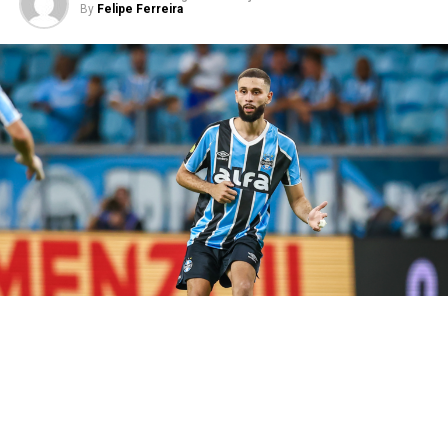
By
Felipe Ferreira
Por isso, a expectativa da torcida gremista é de que o
atacante volte a balançar as redes e ajude o Imortal a
construir uma vantagem fora de casa.
Carlos Vinícius volta em momento
decisivo
O artilheiro desfalcou o Grêmio na derrota para o
Bolívar, que resultou na eliminação da Copa Sul-
Americana. No entanto, o camisa 95 retorna justamente
quando o clube inicia mais uma disputa eliminatória.
Assim, Luís Castro ganha uma peça importante para
aumentar o poder ofensivo da equipe.
Além disso, a presença do goleador abre mais espaços
para os jogadores de velocidade e facilita a criação das
jogadas. Consequentemente, o
Tricolor Gaúcho
chega
mais fortalecido para enfrentar um adversário que