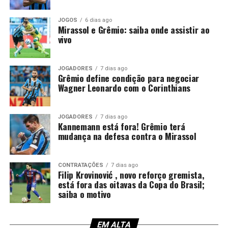
Copa do Mundo, a punição segue válida e será cumprida
JOGOS
6 dias ago
apenas agora. Por isso, o argentino ficará fora
Mirassol e Grêmio: saiba onde assistir ao
justamente em um confronto decisivo, no momento em
vivo
que o Tricolor busca recuperação após a eliminação na
Copa Sul-Americana.
JOGADORES
7 dias ago
Grêmio define condição para negociar
Kannemann recebeu críticas da
Wagner Leonardo com o Corinthians
torcida
JOGADORES
7 dias ago
Kannemann está fora! Grêmio terá
O lance que tirou Kannemann da partida ocorreu no dia
mudança na defesa contra o Mirassol
14 de maio, diante do Confiança-SE. Na ocasião, o
defensor entrou no intervalo para substituir Balbuena,
mas permaneceu pouco tempo em campo. Aos 29
CONTRATAÇÕES
7 dias ago
Filip Krovinović , novo reforço gremista,
minutos da etapa final, o árbitro Lucas Torezin mostrou
está fora das oitavas da Copa do Brasil;
o segundo cartão amarelo e, na sequência, o vermelho.
saiba o motivo
Além da expulsão, a atuação gerou críticas entre os
torcedores. Afinal, o experiente zagueiro recebeu duas
EM ALTA