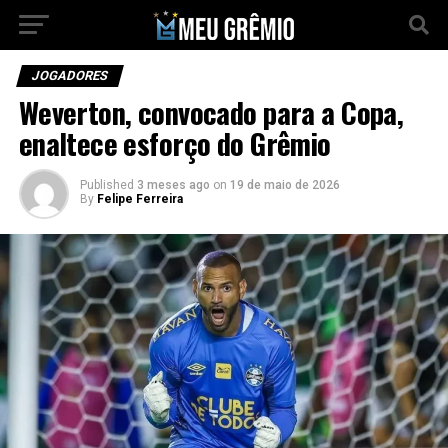
JOGADORES
Weverton, convocado para a Copa,
enaltece esforço do Grêmio
Published
3 meses ago
on
19 de maio de 2026
By
Felipe Ferreira