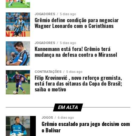
JOGADORES
5 dias ago
Grêmio define condição para negociar
Wagner Leonardo com o Corinthians
JOGADORES
5 dias ago
Kannemann está fora! Grêmio terá
mudança na defesa contra o Mirassol
CONTRATAÇÕES
5 dias ago
Filip Krovinović , novo reforço gremista,
está fora das oitavas da Copa do Brasil;
saiba o motivo
EM ALTA
JOGOS
6 dias ago
Grêmio escalado para jogo decisivo com
o Bolívar