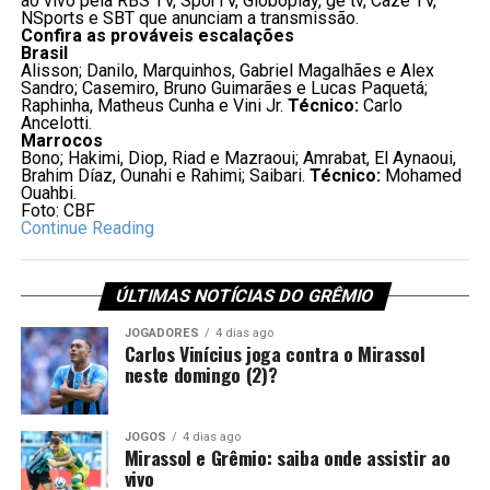
ao vivo pela RBS TV, SporTV, Globoplay, ge tv, Cazé TV,
NSports e SBT que anunciam a transmissão.
Confira as prováveis escalações
Brasil
Alisson; Danilo, Marquinhos, Gabriel Magalhães e Alex
Sandro; Casemiro, Bruno Guimarães e Lucas Paquetá;
Raphinha, Matheus Cunha e Vini Jr.
Técnico:
Carlo
Ancelotti.
Marrocos
Bono; Hakimi, Diop, Riad e Mazraoui; Amrabat, El Aynaoui,
Brahim Díaz, Ounahi e Rahimi; Saibari.
Técnico:
Mohamed
Ouahbi.
Foto: CBF
Continue Reading
ÚLTIMAS NOTÍCIAS DO GRÊMIO
JOGADORES
4 dias ago
Carlos Vinícius joga contra o Mirassol
neste domingo (2)?
JOGOS
4 dias ago
Mirassol e Grêmio: saiba onde assistir ao
vivo