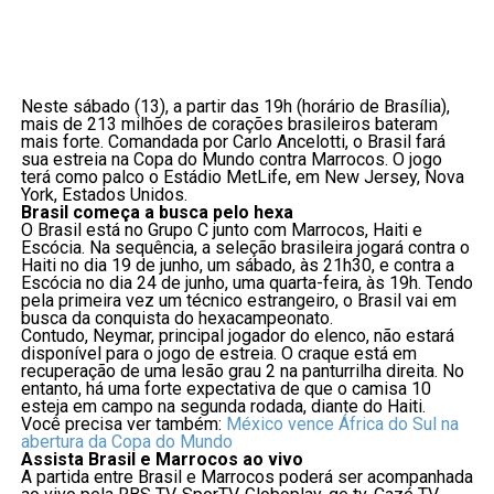
Neste sábado (13), a partir das 19h (horário de Brasília),
mais de 213 milhões de corações brasileiros bateram
mais forte. Comandada por Carlo Ancelotti, o Brasil fará
sua estreia na Copa do Mundo contra Marrocos. O jogo
terá como palco o Estádio MetLife, em New Jersey, Nova
York, Estados Unidos.
Brasil começa a busca pelo hexa
O Brasil está no Grupo C junto com Marrocos, Haiti e
Escócia. Na sequência, a seleção brasileira jogará contra o
Haiti no dia 19 de junho, um sábado, às 21h30, e contra a
Escócia no dia 24 de junho, uma quarta-feira, às 19h. Tendo
pela primeira vez um técnico estrangeiro, o Brasil vai em
busca da conquista do hexacampeonato.
Contudo, Neymar, principal jogador do elenco, não estará
disponível para o jogo de estreia. O craque está em
recuperação de uma lesão grau 2 na panturrilha direita. No
entanto, há uma forte expectativa de que o camisa 10
esteja em campo na segunda rodada, diante do Haiti.
Você precisa ver também:
México vence África do Sul na
abertura da Copa do Mundo
Assista Brasil e Marrocos ao vivo
A partida entre Brasil e Marrocos poderá ser acompanhada