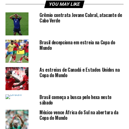
YOU MAY LIKE
Copa do Mundo terá três países
Grêmio contrata Jovane Cabral, atacante de
sede
Cabo Verde
O mundial terá três sedes, EUA, México e Canada. Serão
48 países disputando o torneio, em 104 jogos,78 deles
Brasil decepciona em estreia na Copa do
disputados em território norte americano.
Mundo
As seleções estão divididas em 12 grupos, cada um com
quatro equipes. Os jogos se darão entre os integrantes
As estreias de Canadá e Estados Unidos na
de cada chave. Os dois primeiros colocados avançam na
Copa do Mundo
competição, juntamente com os oito melhores terceiros.
Grande final ocorrerá nos Estados
Brasil começa a busca pelo hexa neste
sábado
Unidos
México vence África do Sul na abertura da
Daí para frente, começam os mata-mata – com uma
Copa do Mundo
rodada a mais que as edições anteriores da Copa. O