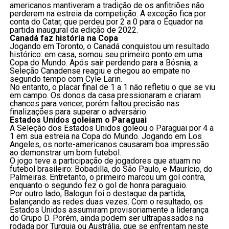
americanos mantiveram a tradição de os anfitriões não
perderem na estreia da competição. A exceção fica por
conta do Catar, que perdeu por 2 a 0 para o Equador na
partida inaugural da edição de 2022.
Canadá faz história na Copa
Jogando em Toronto, o Canadá conquistou um resultado
histórico: em casa, somou seu primeiro ponto em uma
Copa do Mundo. Após sair perdendo para a Bósnia, a
Seleção Canadense reagiu e chegou ao empate no
segundo tempo com Cyle Larin.
No entanto, o placar final de 1 a 1 não refletiu o que se viu
em campo. Os donos da casa pressionaram e criaram
chances para vencer, porém faltou precisão nas
finalizações para superar o adversário.
Estados Unidos goleiam o Paraguai
A Seleção dos Estados Unidos goleou o Paraguai por 4 a
1 em sua estreia na Copa do Mundo. Jogando em Los
Angeles, os norte-americanos causaram boa impressão
ao demonstrar um bom futebol.
O jogo teve a participação de jogadores que atuam no
futebol brasileiro: Bobadilla, do São Paulo, e Maurício, do
Palmeiras. Entretanto, o primeiro marcou um gol contra,
enquanto o segundo fez o gol de honra paraguaio.
Por outro lado, Balogun foi o destaque da partida,
balançando as redes duas vezes. Com o resultado, os
Estados Unidos assumiram provisoriamente a liderança
do Grupo D. Porém, ainda podem ser ultrapassados na
rodada por Turquia ou Austrália, que se enfrentam neste