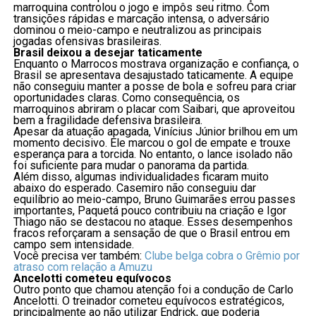
marroquina controlou o jogo e impôs seu ritmo. Com
transições rápidas e marcação intensa, o adversário
dominou o meio-campo e neutralizou as principais
jogadas ofensivas brasileiras.
Brasil deixou a desejar taticamente
Enquanto o Marrocos mostrava organização e confiança, o
Brasil se apresentava desajustado taticamente. A equipe
não conseguiu manter a posse de bola e sofreu para criar
oportunidades claras. Como consequência, os
marroquinos abriram o placar com Saibari, que aproveitou
bem a fragilidade defensiva brasileira.
Apesar da atuação apagada, Vinícius Júnior brilhou em um
momento decisivo. Ele marcou o gol de empate e trouxe
esperança para a torcida. No entanto, o lance isolado não
foi suficiente para mudar o panorama da partida.
Além disso, algumas individualidades ficaram muito
abaixo do esperado. Casemiro não conseguiu dar
equilíbrio ao meio-campo, Bruno Guimarães errou passes
importantes, Paquetá pouco contribuiu na criação e Igor
Thiago não se destacou no ataque. Esses desempenhos
fracos reforçaram a sensação de que o Brasil entrou em
campo sem intensidade.
Você precisa ver também:
Clube belga cobra o Grêmio por
atraso com relação a Amuzu
Ancelotti cometeu equívocos
Outro ponto que chamou atenção foi a condução de Carlo
Ancelotti. O treinador cometeu equívocos estratégicos,
principalmente ao não utilizar Endrick, que poderia