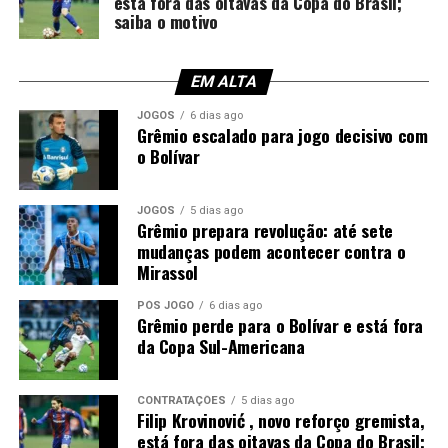
está fora das oitavas da Copa do Brasil;
Tchéquia, de virada, por 2 a 1. Assim, os coreanos estão
saiba o motivo
na segunda colocação com três pontos. Já o México, com
a mesma pontuação, porém com melhor saldo de gols, é
o líder. Os tchecos aparecem na terceira posição com
EM ALTA
zero pontos e saldo -1. Os sul-africanos são os
JOGOS
6 dias ago
lanternas, sem pontos somados e saldo de -2.
Grêmio escalado para jogo decisivo com
o Bolívar
Foto: Getty Images Sport
JOGOS
5 dias ago
Grêmio prepara revolução: até sete
mudanças podem acontecer contra o
Mirassol
PÓS JOGO
6 dias ago
Grêmio perde para o Bolívar e está fora
da Copa Sul-Americana
CONTRATAÇÕES
5 dias ago
Filip Krovinović , novo reforço gremista,
está fora das oitavas da Copa do Brasil;