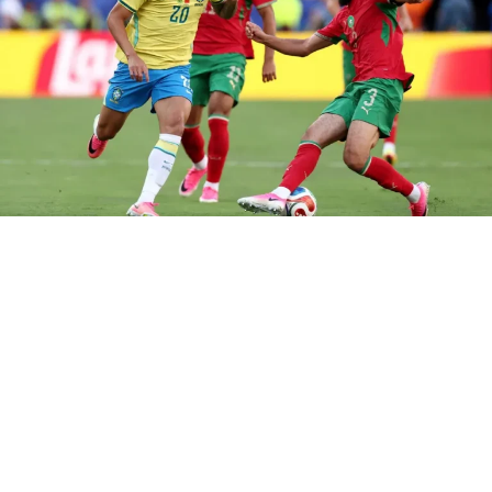
Foto: Fifa
RELATED TOPICS:
COPA DO MUNDO
DESTAQUE
ESTADOS UNIDOS
PARAGUAI
UP NEXT
Brasil decepciona em estreia na Copa do Mundo
DON'T MISS
Brasil começa a busca pelo hexa neste sábado
Felipe Ferreira