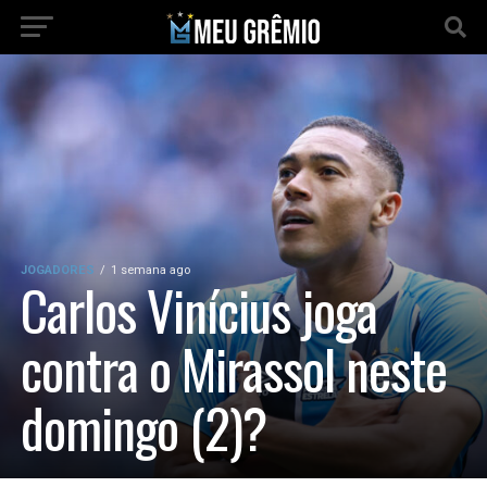
JOGADORES
1 semana ago
Carlos Vinícius joga
contra o Mirassol neste
domingo (2)?