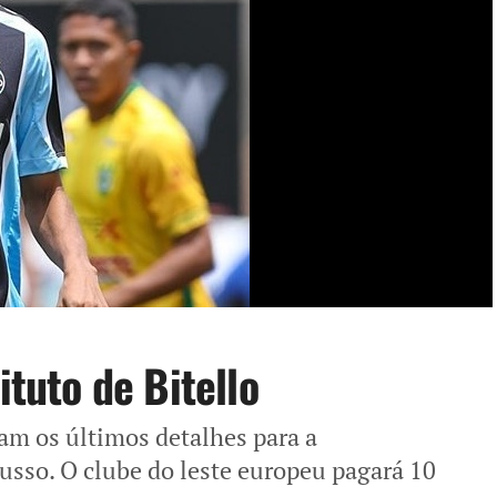
ituto de Bitello
am os últimos detalhes para a
russo. O clube do leste europeu pagará 10