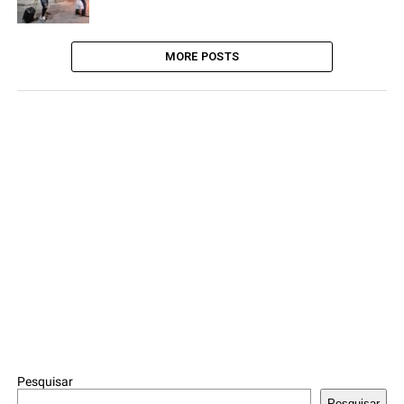
MORE POSTS
Pesquisar
Pesquisar