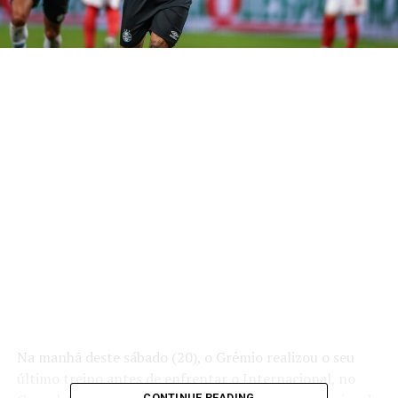
Na manhã deste sábado (20), o Grêmio realizou o seu
último treino antes de enfrentar o Internacional, no
CONTINUE READING