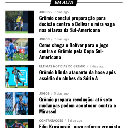
torcedores. Afinal, o experiente zagueiro recebeu duas
EM ALTA
advertências em menos de meia hora, comprometendo a
JOGOS
7 dias ago
equipe em um momento importante do confronto.
Grêmio conclui preparação para
decisão contra o Bolívar e mira vaga
nas oitavas da Sul-Americana
Você precisa ver também:
Filip Krovinović , novo
reforço gremista, está fora das oitavas da Copa do
JOGOS
7 dias ago
Brasil; saiba o motivo
Como chega o Bolívar para o jogo
contra o Grêmio pela Copa Sul-
Luís Castro avalia alternativas
Americana
Sem Kannemann à disposição, Luís Castro analisa as
ÚLTIMAS NOTÍCIAS DO GRÊMIO
7 dias ago
Grêmio blinda atacante da base após
opções para montar a defesa. A tendência aponta para a
assédio de clubes da Série A
entrada de Wagner Leonardo, que disputa posição com
Luís Eduardo para atuar ao lado de Gustavo Martins. A
definição deve acontecer nos últimos treinamentos
JOGOS
5 dias ago
Grêmio prepara revolução: até sete
antes da partida.
mudanças podem acontecer contra o
Mirassol
Contudo, a ausência do ídolo gremista abre espaço para
outro defensor mostrar serviço em um confronto de
CONTRATAÇÕES
5 dias ago
Filip Krovinović , novo reforço gremista,
grande importância. O
Grêmio
espera iniciar o mata-