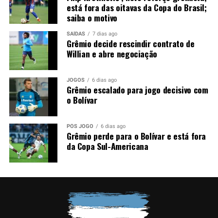
está fora das oitavas da Copa do Brasil;
mata com um bom resultado para construir vantagem e
saiba o motivo
chegar mais tranquilo ao duelo de volta das oitavas de
final da Copa do Brasil.
SAÍDAS
7 dias ago
Grêmio decide rescindir contrato de
Willian e abre negociação
Foto: Lucas Uebel / Grêmio
JOGOS
6 dias ago
Grêmio escalado para jogo decisivo com
o Bolívar
PÓS JOGO
6 dias ago
Grêmio perde para o Bolívar e está fora
da Copa Sul-Americana