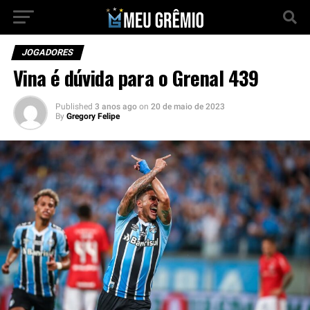
JOGADORES
Vina é dúvida para o Grenal 439
Published
3 anos ago
on
20 de maio de 2023
By
Gregory Felipe