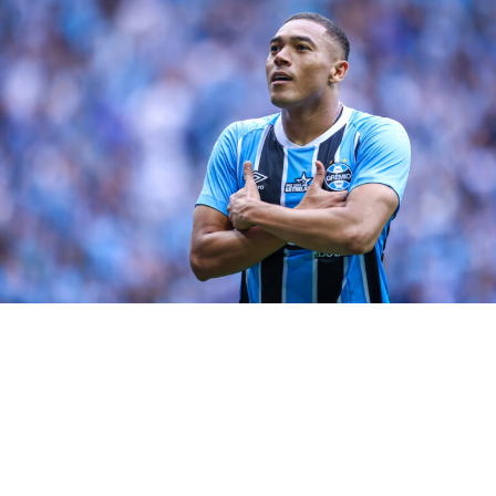
rivalidade tão forte quanto a entre Grêmio e Inter.
A
bola vai rolar às 18h30
(horário de Brasília), na Arena do
Grêmio.
RELATED TOPICS:
DESTAQUE
GRENAL
JOGADORES
VINA
UP NEXT
Diogo Barbosa deve deixar o Grêmio na janela de
transferências
DON'T MISS
Bitello jogará o clássico Grenal no domingo?
Gregory Felipe