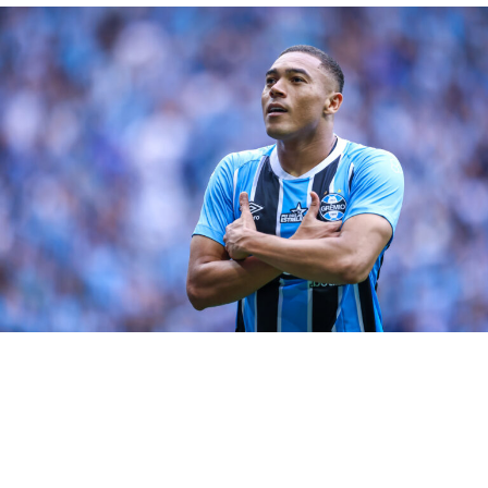
enfrentar o Cruzeiro, nas oitavas da Copa do Brasil, com
uma melhor condição.
RELATED TOPICS:
BITELLO
DESTAQUE
GRENAL
UP NEXT
Vina é dúvida para o Grenal 439
DON'T MISS
DECISIVO! Suárez tem ótimos números pelo Grêmio
Gregory Felipe