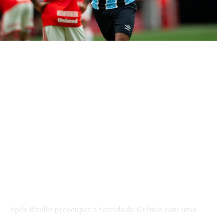
Após Bitello preocupar a torcida do Grêmio com uma