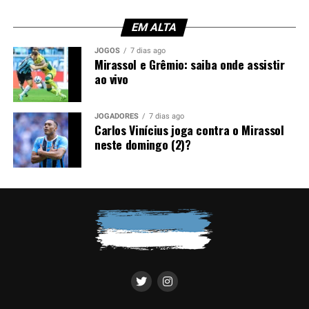
Além da expulsão, a atuação gerou críticas entre os
torcedores. Afinal, o experiente zagueiro recebeu duas
EM ALTA
advertências em menos de meia hora, comprometendo a
JOGOS
7 dias ago
equipe em um momento importante do confronto.
Mirassol e Grêmio: saiba onde assistir
ao vivo
Você precisa ver também:
Filip Krovinović , novo
reforço gremista, está fora das oitavas da Copa do
JOGADORES
7 dias ago
Brasil; saiba o motivo
Carlos Vinícius joga contra o Mirassol
neste domingo (2)?
Luís Castro avalia alternativas
Sem Kannemann à disposição, Luís Castro analisa as
opções para montar a defesa. A tendência aponta para a
entrada de Wagner Leonardo, que disputa posição com
Luís Eduardo para atuar ao lado de Gustavo Martins. A
definição deve acontecer nos últimos treinamentos
antes da partida.
Contudo, a ausência do ídolo gremista abre espaço para