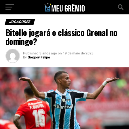
JOGADORES
Bitello jogará o clássico Grenal no
domingo?
Published
3 anos ago
on
19 de maio de 2023
By
Gregory Felipe