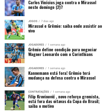
Carlos Vinícius joga contra o Mirassol
Foto: Lucas Uebel / Grêmio
neste domingo (2)?
Embora o episódio tenha ocorrido antes da pausa para a
Copa do Mundo, a punição segue válida e será cumprida
JOGOS
7 dias ago
apenas agora. Por isso, o argentino ficará fora
Mirassol e Grêmio: saiba onde assistir ao
justamente em um confronto decisivo, no momento em
vivo
que o Tricolor busca recuperação após a eliminação na
Copa Sul-Americana.
JOGADORES
1 semana ago
Grêmio define condição para negociar
Kannemann recebeu críticas da
Wagner Leonardo com o Corinthians
torcida
JOGADORES
1 semana ago
Kannemann está fora! Grêmio terá
O lance que tirou Kannemann da partida ocorreu no dia
mudança na defesa contra o Mirassol
14 de maio, diante do Confiança-SE. Na ocasião, o
defensor entrou no intervalo para substituir Balbuena,
mas permaneceu pouco tempo em campo. Aos 29
CONTRATAÇÕES
1 semana ago
Filip Krovinović , novo reforço gremista,
minutos da etapa final, o árbitro Lucas Torezin mostrou
está fora das oitavas da Copa do Brasil;
o segundo cartão amarelo e, na sequência, o vermelho.
saiba o motivo