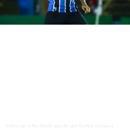
Existe um velho ditado que diz que GreNal arruma a