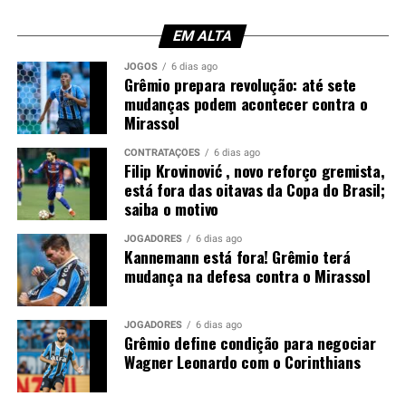
Além da expulsão, a atuação gerou críticas entre os
torcedores. Afinal, o experiente zagueiro recebeu duas
EM ALTA
advertências em menos de meia hora, comprometendo a
JOGOS
6 dias ago
equipe em um momento importante do confronto.
Grêmio prepara revolução: até sete
mudanças podem acontecer contra o
Mirassol
Você precisa ver também:
Filip Krovinović , novo
reforço gremista, está fora das oitavas da Copa do
CONTRATAÇÕES
6 dias ago
Brasil; saiba o motivo
Filip Krovinović , novo reforço gremista,
está fora das oitavas da Copa do Brasil;
Luís Castro avalia alternativas
saiba o motivo
Sem Kannemann à disposição, Luís Castro analisa as
JOGADORES
6 dias ago
Kannemann está fora! Grêmio terá
opções para montar a defesa. A tendência aponta para a
mudança na defesa contra o Mirassol
entrada de Wagner Leonardo, que disputa posição com
Luís Eduardo para atuar ao lado de Gustavo Martins. A
definição deve acontecer nos últimos treinamentos
JOGADORES
6 dias ago
Grêmio define condição para negociar
antes da partida.
Wagner Leonardo com o Corinthians
Contudo, a ausência do ídolo gremista abre espaço para