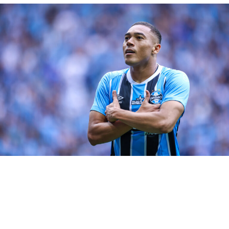
consegue ter muito mais a
bola lá na frente e, com
três zagueiros, dá mais
liberdade porque laterais
ficam menos encarregados
de marcar o último homem
da linha ofensiva do
adversário, podendo sair
sem se preocupar.
Consequentemente, o
pessoal do meio olha para
trás e vê mais um que entra
com a mentalidade de
defender. Então, dá essa