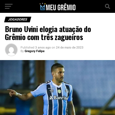
JOGADORES
Bruno Uvini elogia atuação do
Grêmio com três zagueiros
Published
3 anos ago
on
24 de maio de 2023
By
Gregory Felipe