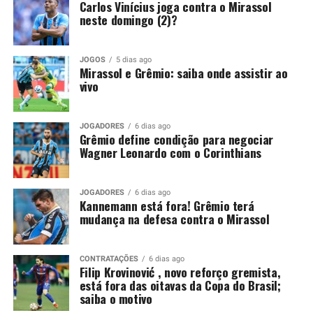
Carlos Vinícius joga contra o Mirassol
Foto: Lucas Uebel / Grêmio
neste domingo (2)?
Embora o episódio tenha ocorrido antes da pausa para a
Copa do Mundo, a punição segue válida e será cumprida
JOGOS
5 dias ago
apenas agora. Por isso, o argentino ficará fora
Mirassol e Grêmio: saiba onde assistir ao
justamente em um confronto decisivo, no momento em
vivo
que o Tricolor busca recuperação após a eliminação na
Copa Sul-Americana.
JOGADORES
6 dias ago
Grêmio define condição para negociar
Kannemann recebeu críticas da
Wagner Leonardo com o Corinthians
torcida
JOGADORES
6 dias ago
Kannemann está fora! Grêmio terá
O lance que tirou Kannemann da partida ocorreu no dia
mudança na defesa contra o Mirassol
14 de maio, diante do Confiança-SE. Na ocasião, o
defensor entrou no intervalo para substituir Balbuena,
mas permaneceu pouco tempo em campo. Aos 29
CONTRATAÇÕES
6 dias ago
Filip Krovinović , novo reforço gremista,
minutos da etapa final, o árbitro Lucas Torezin mostrou
está fora das oitavas da Copa do Brasil;
o segundo cartão amarelo e, na sequência, o vermelho.
saiba o motivo