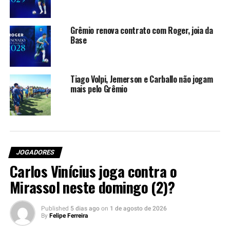
Um dos três defensores escalados foi Bruno Uvini, em
entrevista concedida no CT Luiz Carvalho, nesta quarta-
feira, o zagueiro aprovou o novo esquema e pregou a sua
Grêmio renova contrato com Roger, joia da
continuidade.
Base
“Se a gente parar para
Tiago Volpi, Jemerson e Carballo não jogam
pensar, este foi o primeiro
mais pelo Grêmio
jogo que conseguimos fazer
três zagueiros e o Luis
(Suárez) em campo. Nas
outras duas vezes (contra
JOGADORES
ABC e Palmeiras), ele não
Carlos Vinícius joga contra o
estava. Então, dá essa
Mirassol neste domingo (2)?
profundidade tê-lo como
Published
5 dias ago
on
1 de agosto de 2026
referência. A gente
By
Felipe Ferreira