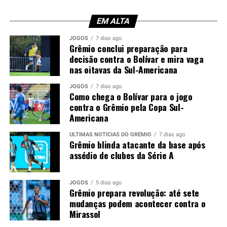
Confira a escalação do Grêmio
EM ALTA
Gabriel Grando; Pávon, Gustavo Martins,
JOGOS
7 dias ago
Kannemann e Pedro Gabriel; Nardoni, Dodi e
Grêmio conclui preparação para
Noriega; Tetê, Amuzu e Braithwaite.
Técnico: Luís
decisão contra o Bolívar e mira vaga
Castro.
nas oitavas da Sul-Americana
Foto: Lucas Uebel / Grêmio
JOGOS
7 dias ago
Como chega o Bolívar para o jogo
contra o Grêmio pela Copa Sul-
Americana
ÚLTIMAS NOTÍCIAS DO GRÊMIO
7 dias ago
Grêmio blinda atacante da base após
assédio de clubes da Série A
JOGOS
5 dias ago
Grêmio prepara revolução: até sete
mudanças podem acontecer contra o
Mirassol