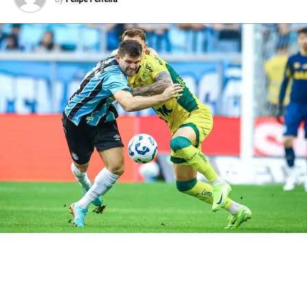
acompanhar o jogo pelo canal TNT Sports, que vai
transmitir a partida, na íntegra, ao vivo.
Como chegam as equipes para o
confronto
Athletico-PR
O Athletico-PR vem de duas derrotas consecutivas, 0 a
2 para o Bragantino, pelo Brasileirão, e 1 a 2 para O
Atletico-MG, jogando pela Libertadores. O técnico Paulo
Turra tem poupado alguns jogadores na competição
nacional. Entretanto, com o revés sofrido na rodada
anterior, deve escalar uma equipe mais forte para pegar
o
Imortal
. O volante Fernandinho, referência técnica da
equipe, lesionado, está fora da partida.
Grêmio