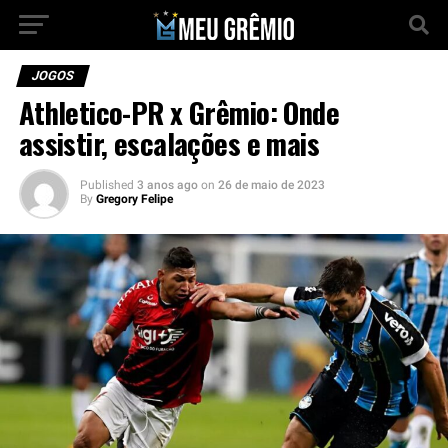
JOGOS
Athletico-PR x Grêmio: Onde
assistir, escalações e mais
Published
3 anos ago
on
26 de maio de 2023
By
Gregory Felipe