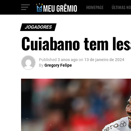
HOMEPAGE
ÚLTIMAS NO
JOGADORES
Cuiabano tem le
Published
3 anos ago
on
13 de janeiro de 2024
By
Gregory Felipe