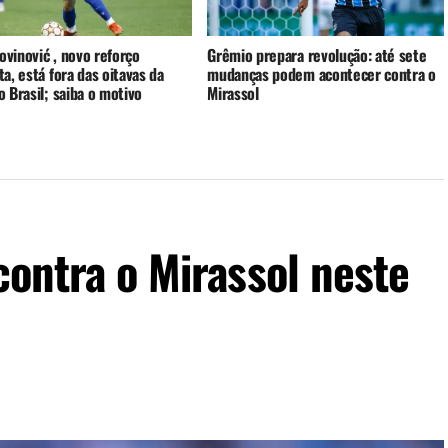
rovinović , novo reforço
Grêmio prepara revolução: até sete
a, está fora das oitavas da
mudanças podem acontecer contra o
 Brasil; saiba o motivo
Mirassol
contra o Mirassol neste