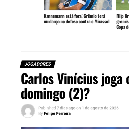
Kannemann está fora! Grêmio terá
Filip K
mudança na defesa contra o Mirassol
gremist
Copa do
JOGADORES
Carlos Vinícius joga 
domingo (2)?
Published
7 dias ago
on
1 de agosto de 2026
By
Felipe Ferreira