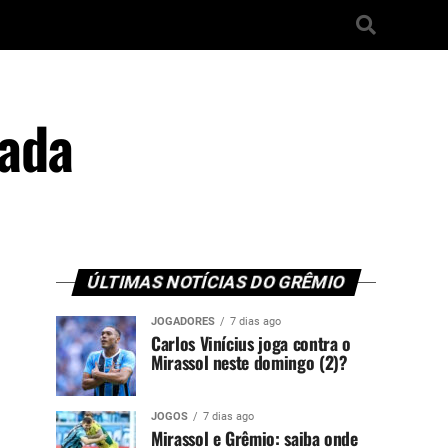
mada
ÚLTIMAS NOTÍCIAS DO GRÊMIO
JOGADORES
7 dias ago
Carlos Vinícius joga contra o
Mirassol neste domingo (2)?
JOGOS
7 dias ago
Mirassol e Grêmio: saiba onde