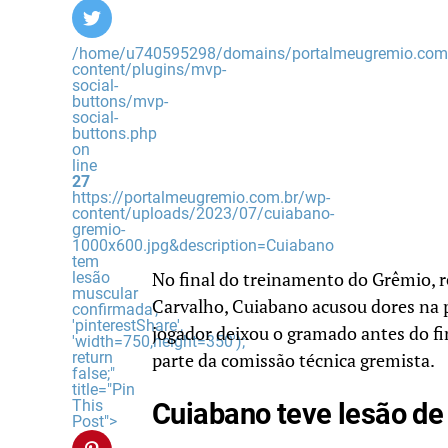
/home/u740595298/domains/portalmeugremio.com.
content/plugins/mvp-
social-
buttons/mvp-
social-
buttons.php
on
line
27
https://portalmeugremio.com.br/wp-
content/uploads/2023/07/cuiabano-
gremio-
1000x600.jpg&description=Cuiabano
tem
lesão
No final do treinamento do Grêmio, r
muscular
Carvalho, Cuiabano acusou dores na p
confirmada',
'pinterestShare',
jogador deixou o gramado antes do fi
'width=750,height=350');
return
parte da comissão técnica gremista.
false;"
title="Pin
This
Cuiabano teve lesão de
Post">