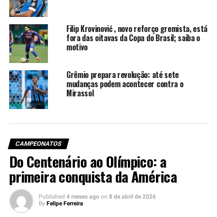
Você precisa ver também: Chance para jovens e
Atacante negociado com clube português
Filip Krovinović , novo reforço gremista, está
Presidente da FGF fez anúncio
fora das oitavas da Copa do Brasil; saiba o
motivo
A Recopa é decidida em jogo único, no caso de empate
no tempo regulamentar, o campeão será conhecido em
Grêmio prepara revolução: até sete
cobranças de pênaltis. Luciano Hoscmann, presidente
mudanças podem acontecer contra o
Mirassol
da FG, anunciou o dia da final durante o intervalo do
jogo entre São Luiz e Brasil de Pelotas, nesta quarta-
feira (7), em Ijuí. As equipes empataram em 2 a 2 pela
sexta rodada do Campeonato Gaúcho.
CAMPEONATOS
“A gente estava esperando a
Do Centenário ao Olímpico: a
confirmação da transmissão,
primeira conquista da América
mas não podíamos mais
Published
4 meses ago
on
8 de abril de 2026
esperar para anunciar. Os
By
Felipe Ferreira