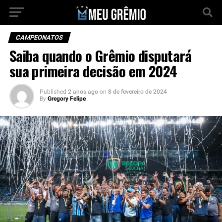
CAMPEONATOS
Saiba quando o Grêmio disputará
sua primeira decisão em 2024
Published
2 anos ago
on
8 de fevereiro de 2024
By
Gregory Felipe