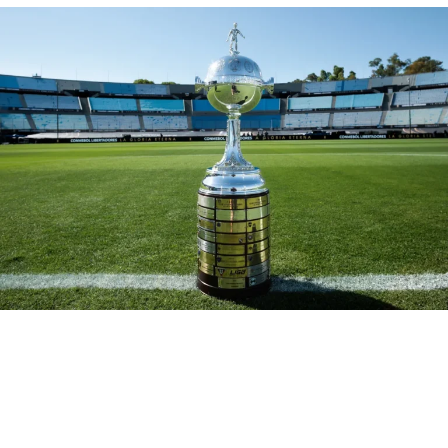
torcedores estão ansiosos”,
disse o presidente.
Sendo assim, a partida entre São Luiz e Ituano, pela
primeira fase da Copa do Brasil, deverá ser remanejada
para o dia 21 de Fevereiro. No entanto, a CBF ainda vai
confirmar a alteração de data, por jogar em casa, o time
gaúcho terá que vencer para avançar na competição,
enquanto que o time paulista pode empatar para seguir
adiante.
RELATED TOPICS:
DESTAQUE
GRÊMIO
GRÊMIO E SÃO LUIZ
RECOPA
SÃO LUIZ
UP NEXT
Grêmio terá missão quase impossível para seguir na
Libertadores
DON'T MISS
Saiba quando o Grêmio estreia na Libertadores 2024