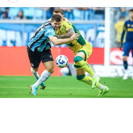
Brasil de Pelotas
O Brasil de Pelotas mudou muito a fotografia em relação
a 2024: somente três jogadores são remanescentes.
Além disso, o clube aposta em um jovem treinador. O
Xavante será comandado por William de Mattia,
conhecido como Dema. Ele parou de jogar em 2017, seu
último clube foi o São Paulo de Rio Grande.
Você precisa ver também: Marchesín não jogará
mais pelo Grêmio
Grêmio
Por outro lado, o Grêmio não inicia a competição com
muitas modificações no elenco. No entanto, há caras
novas. Além do mais, o clube trocou de treinador, saiu
Renato Portaluppi e chegou Gustavo Quinteros. O
argentino fará seu primeiro jogo oficial no comando do
Imortal
.