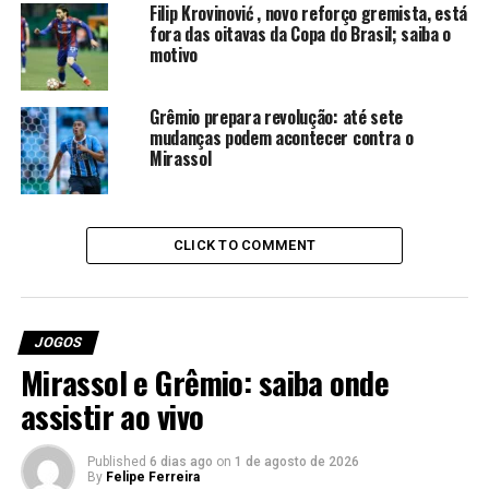
Filip Krovinović , novo reforço gremista, está
Quem apita Brasil de Pelotas x
fora das oitavas da Copa do Brasil; saiba o
motivo
Grêmio
Grêmio prepara revolução: até sete
Árbitro: Lucas Guimaraes Rechatiko (RS)
mudanças podem acontecer contra o
Mirassol
Assistentes: Tiago Augusto Kappes (RS) e Juarez
de Mello Junior (RS)
VAR: Daniel Nobre Bins (RS)
CLICK TO COMMENT
Onde assistir a partida ao vivo
O SporTV e o Premiere anunciam a transmissão
JOGOS
ao vivo.
Mirassol e Grêmio: saiba onde
Como chegam as equipes para
assistir ao vivo
o confronto
Published
6 dias ago
on
1 de agosto de 2026
By
Felipe Ferreira