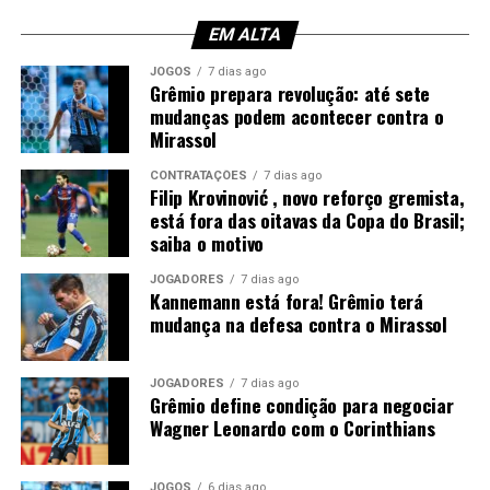
Confira a escalação do Grêmio
EM ALTA
Gabriel Grando; Pávon, Gustavo Martins,
JOGOS
7 dias ago
Kannemann e Pedro Gabriel; Nardoni, Dodi e
Grêmio prepara revolução: até sete
Noriega; Tetê, Amuzu e Braithwaite.
Técnico:
mudanças podem acontecer contra o
Luís Castro.
Mirassol
Foto: Lucas Uebel / Grêmio
CONTRATAÇÕES
7 dias ago
Filip Krovinović , novo reforço gremista,
está fora das oitavas da Copa do Brasil;
saiba o motivo
JOGADORES
7 dias ago
Kannemann está fora! Grêmio terá
mudança na defesa contra o Mirassol
JOGADORES
7 dias ago
Grêmio define condição para negociar
Wagner Leonardo com o Corinthians
JOGOS
6 dias ago