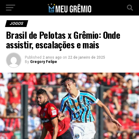
JOGOS
Brasil de Pelotas x Grêmio: Onde
assistir, escalações e mais
Published
2 anos ago
on
22 de janeiro de 2025
By
Gregory Felipe