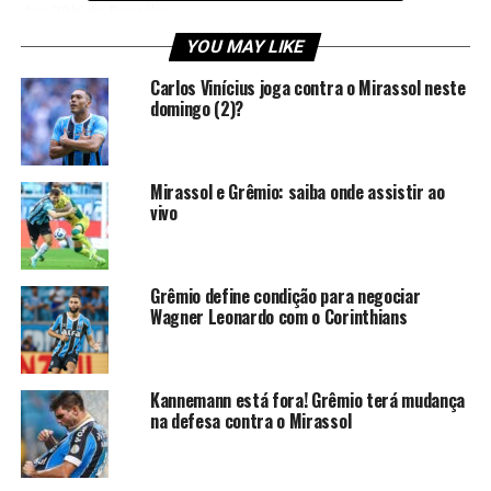
das 22h de Brasília.
YOU MAY LIKE
Confira as prováveis escalações
Carlos Vinícius joga contra o Mirassol neste
das equipes
domingo (2)?
Brasil de Pelotas
Mirassol e Grêmio: saiba onde assistir ao
vivo
Wellington; Murilo, Gabriel Macedo, Bruno
Miguel e Higor; Jonathan Cabeça, Juliano Fabro e
Kauê; Vini Charopem, Mayco Félix e DG.
Técnico:
Dema.
Grêmio define condição para negociar
Wagner Leonardo com o Corinthians
Grêmio
Gabriel Grando; João Pedro, Jemerson, Rodrigo
Kannemann está fora! Grêmio terá mudança
Ely e Mayk (Pedro Gabriel); Dodi, Villasanti,
na defesa contra o Mirassol
Pavon, Cristaldo e Aravena; Braithwaite.
Técnico:
Gustavo Quinteros.