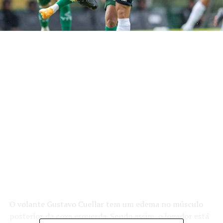
O volante Gustavo Cuellar tem um edema no músculo
posterior da coxa esquerda. Sendo assim, o jogador está