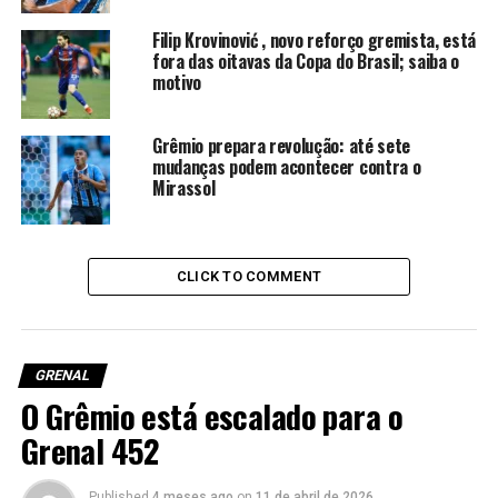
“Ele mostra muita vontade
Filip Krovinović , novo reforço gremista, está
na marcação e pode dar ao
fora das oitavas da Copa do Brasil; saiba o
time uma maior dinâmica”,
motivo
escreveu Pedro Ernesto.
Grêmio prepara revolução: até sete
mudanças podem acontecer contra o
Mirassol
O comunicador destacou a importância que o jogador
poderá ter no clássico, sendo responsável por tirar
espaços de Alan Patrick.
CLICK TO COMMENT
“Esta pode ser a missão de
Camilo: cuidar muito de
perto o grande jogador
GRENAL
O Grêmio está escalado para o
colorado e tentar diminuir
Grenal 452
a potencialidade técnica do
adversário”, postou o
Published
4 meses ago
on
11 de abril de 2026