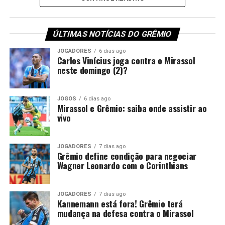
(horário de Brasília). Veja os convocados do
Imortal
pelo
mister Luís Castro.
ÚLTIMAS NOTÍCIAS DO GRÊMIO
Além de Viery, Gustavo Martins, Pavón e Carlos Vinícius
— que ficaram de fora do jogo contra o City Torque — a
JOGADORES
6 dias ago
Carlos Vinícius joga contra o Mirassol
lista inclui jogadores que estavam no departamento
neste domingo (2)?
médico. Os volantes Dodi e Leonel Pérez se recuperaram
de problemas musculares e ficam à disposição.
JOGOS
6 dias ago
Mirassol e Grêmio: saiba onde assistir ao
Você precisa ver também:
Brasileirão: Onde
vivo
assistir o Grenal 452 ao vivo
Confira a lista de relacionados do
JOGADORES
7 dias ago
Grêmio define condição para negociar
Wagner Leonardo com o Corinthians
Grêmio
Goleiros:
Grando e Weverton
JOGADORES
7 dias ago
Kannemann está fora! Grêmio terá
mudança na defesa contra o Mirassol
Zagueiros:
Balbuena, Gustavo Martins, Kannemann