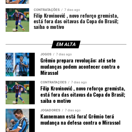
e Viery
CONTRATAÇÕES
7 dias ago
Laterais:
Filip Krovinović , novo reforço gremista,
Caio Paulista, Marcos Rocha, Pavón e
está fora das oitavas da Copa do Brasil;
Pedro Gabriel
saiba o motivo
Volantes:
Arthur, Dodi, Nardoni, Leo Pérez e
Noriega
EM ALTA
Meias:
Monsalve, Roger, Gabriel Mec
JOGOS
7 dias ago
Grêmio prepara revolução: até sete
mudanças podem acontecer contra o
Atacantes: Amuzu, Braithwaite, Carlos Vinícius,
Mirassol
Enamorado e Tetê
CONTRATAÇÕES
7 dias ago
Foto: Lucas Uebel / Grêmio
Filip Krovinović , novo reforço gremista,
está fora das oitavas da Copa do Brasil;
saiba o motivo
JOGADORES
7 dias ago
Kannemann está fora! Grêmio terá
mudança na defesa contra o Mirassol