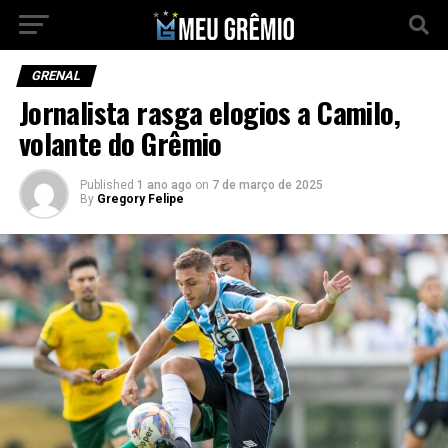
GRENAL
Jornalista rasga elogios a Camilo,
volante do Grêmio
Published
1 ano ago
on
7 de março de 2025
By
Gregory Felipe