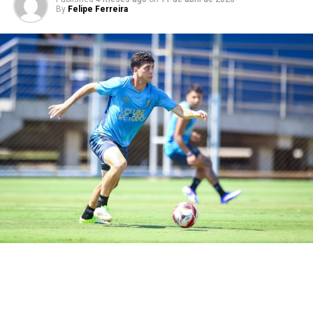
jornalista.
By
Felipe Ferreira
Volante pode assumir
titularidade
Contudo, o meio-campista, de 26 anos, deverá ser titular
nos dois clássicos decisivos. É, sem dúvida, uma grande
oportunidade para ele mostrar à comissão técnica que
pode brigar por uma vaga definitiva no time principal.
Sua maneira de jogar, protegendo os zagueiros, dará
mais liberdade para Villasanti aparecer no ataque.
Você precisa ver também: Grenal 446 tem data
confirmada
Vale lembrar que o Grenal 445 teve seu horário alterado:
das 16h30 para as 17h45 (horário de Brasília), neste