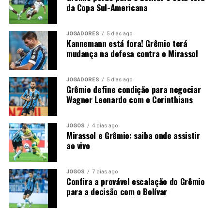
antes da partida.
da Copa Sul-Americana
Contudo, a ausência do ídolo gremista abre espaço para
outro defensor mostrar serviço em um confronto de
JOGADORES
5 dias ago
Kannemann está fora! Grêmio terá
grande importância. O
Grêmio
espera iniciar o mata-
mudança na defesa contra o Mirassol
mata com um bom resultado para construir vantagem e
chegar mais tranquilo ao duelo de volta das oitavas de
final da Copa do Brasil.
JOGADORES
5 dias ago
Grêmio define condição para negociar
Wagner Leonardo com o Corinthians
Foto: Lucas Uebel / Grêmio
JOGOS
4 dias ago
Mirassol e Grêmio: saiba onde assistir
ao vivo
JOGOS
7 dias ago
Confira a provável escalação do Grêmio
para a decisão com o Bolívar