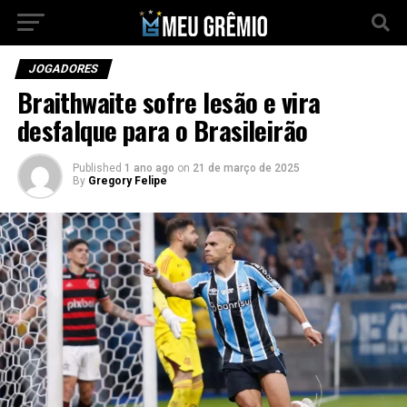
JOGADORES
Braithwaite sofre lesão e vira
desfalque para o Brasileirão
Published
1 ano ago
on
21 de março de 2025
By
Gregory Felipe