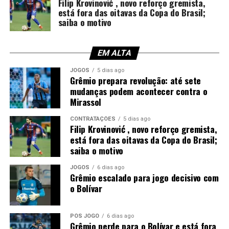
Filip Krovinović , novo reforço gremista,
minutos da etapa final, o árbitro Lucas Torezin mostrou
está fora das oitavas da Copa do Brasil;
o segundo cartão amarelo e, na sequência, o vermelho.
saiba o motivo
Além da expulsão, a atuação gerou críticas entre os
torcedores. Afinal, o experiente zagueiro recebeu duas
EM ALTA
advertências em menos de meia hora, comprometendo a
JOGOS
5 dias ago
equipe em um momento importante do confronto.
Grêmio prepara revolução: até sete
mudanças podem acontecer contra o
Mirassol
Você precisa ver também:
Filip Krovinović , novo
reforço gremista, está fora das oitavas da Copa do
CONTRATAÇÕES
5 dias ago
Brasil; saiba o motivo
Filip Krovinović , novo reforço gremista,
está fora das oitavas da Copa do Brasil;
Luís Castro avalia alternativas
saiba o motivo
Sem Kannemann à disposição, Luís Castro analisa as
JOGOS
6 dias ago
Grêmio escalado para jogo decisivo com
opções para montar a defesa. A tendência aponta para a
o Bolívar
entrada de Wagner Leonardo, que disputa posição com
Luís Eduardo para atuar ao lado de Gustavo Martins. A
definição deve acontecer nos últimos treinamentos
PÓS JOGO
6 dias ago
Grêmio perde para o Bolívar e está fora