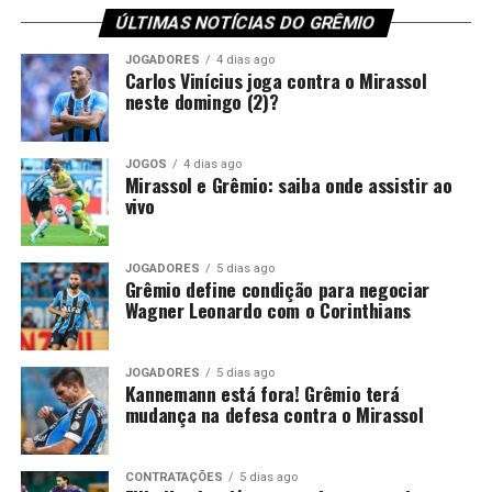
da competição. Dessa forma, o técnico Luís Castro
atleta e diante da exigência do Grêmio por uma venda, a
ÚLTIMAS NOTÍCIAS DO GRÊMIO
precisará reorganizar o sistema defensivo para a
negociação perdeu força nos bastidores.
JOGADORES
4 dias ago
decisão.
Carlos Vinícius joga contra o Mirassol
Foto: Lucas Uebel / Grêmio
neste domingo (2)?
Embora o episódio tenha ocorrido antes da pausa para a
Copa do Mundo, a punição segue válida e será cumprida
JOGOS
4 dias ago
apenas agora. Por isso, o argentino ficará fora
Mirassol e Grêmio: saiba onde assistir ao
justamente em um confronto decisivo, no momento em
vivo
que o Tricolor busca recuperação após a eliminação na
Copa Sul-Americana.
JOGADORES
5 dias ago
Grêmio define condição para negociar
Kannemann recebeu críticas da
Wagner Leonardo com o Corinthians
torcida
JOGADORES
5 dias ago
Kannemann está fora! Grêmio terá
O lance que tirou Kannemann da partida ocorreu no dia
mudança na defesa contra o Mirassol
14 de maio, diante do Confiança-SE. Na ocasião, o
defensor entrou no intervalo para substituir Balbuena,
mas permaneceu pouco tempo em campo. Aos 29
CONTRATAÇÕES
5 dias ago