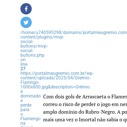
/home/u740595298/domains/portalmeugremio.com.
content/plugins/mvp-
social-
buttons/mvp-
social-
buttons.php
on
line
27
https://portalmeugremio.com.br/wp-
content/uploads/2025/04/Gremio-
Flamngo-
1000x600.jpg&description=Grêmio
é
dominado
Com dois gols de Arrascaeta o Flamen
e
correu o risco de perder o jogo em n
perde
para
amplo domínio do Rubro-Negro. A poss
o
Flamengo
mais uma vez o Imortal não sabia o q
na