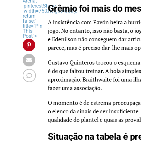
Arena',
'pinterestShare',
Grêmio foi mais do me
'width=750,height=350');
return
false;"
A insistência com Pavón beira a burr
title="Pin
jogo. No entanto, isso não basta, o jo
This
Post">
e Edenílson não conseguem dar artic
parece, mas é preciso dar-lhe mais o
Gustavo Quinteros trocou o esquema,
é de que faltou treinar. A bola simpl
aproximação. Braithwaite foi uma il
fazer uma associação.
O momento é de estrema preocupação,
o elenco da sinais de ser insuficient
qualidade do plantel e quais as prov
Situação na tabela é p