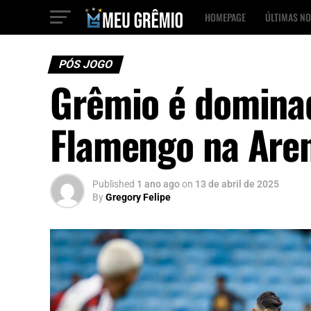
HOMEPAGE
ÚLTIMAS NO
PÓS JOGO
Grêmio é dominad
Flamengo na Are
Published
1 ano ago
on
13 de abril de 2025
By
Gregory Felipe