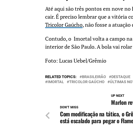
Até aqui são três pontos em nove no 
cair. É preciso lembrar que a vitória 
Tricolor Gaúcho
, não fosse a atuação 
Contudo, o Imortal volta a campo na 
interior de São Paulo. A bola vai rolar
Foto: Lucas Uebel/Grêmio
RELATED TOPICS:
BRASILEIRÃO
DESTAQUE
IMORTAL
TRICOLOR GAÚCHO
ÚLTIMAS NO
UP NEXT
Marlon re
DON'T MISS
Com modificação na tática, o Gr
está escalado para pegar o Flam