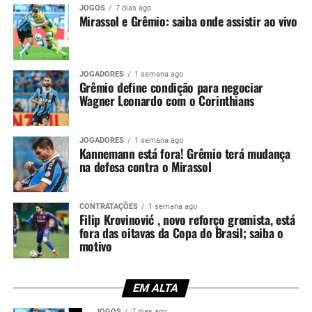
JOGOS
7 dias ago
em um confronto decisivo, no momento em que o
Mirassol e Grêmio: saiba onde assistir ao vivo
Tricolor busca recuperação após a eliminação na Copa
Sul-Americana.
Kannemann recebeu críticas da
JOGADORES
1 semana ago
Grêmio define condição para negociar
Wagner Leonardo com o Corinthians
torcida
O lance que tirou Kannemann da partida ocorreu no dia
JOGADORES
1 semana ago
Kannemann está fora! Grêmio terá mudança
14 de maio, diante do Confiança-SE. Na ocasião, o
na defesa contra o Mirassol
defensor entrou no intervalo para substituir Balbuena,
mas permaneceu pouco tempo em campo. Aos 29
minutos da etapa final, o árbitro Lucas Torezin mostrou
CONTRATAÇÕES
1 semana ago
Filip Krovinović , novo reforço gremista, está
o segundo cartão amarelo e, na sequência, o vermelho.
fora das oitavas da Copa do Brasil; saiba o
motivo
Além da expulsão, a atuação gerou críticas entre os
torcedores. Afinal, o experiente zagueiro recebeu duas
advertências em menos de meia hora, comprometendo a
EM ALTA
equipe em um momento importante do confronto.
JOGOS
7 dias ago