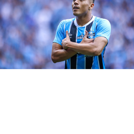
Até dia 2 essa novela vai
acabar” disse Renato
Grêmio dentro de campo
Contudo, o Grêmio enfrenta o Flamengo, pelas
semifinais da Copa do Brasil, jogo de ida, na próxima
quarta-feira (26), na Arena. A bola vai rolar a partir das
21h30, (horário de Brasília). O volante Villasanti que
também não esteve em campo contra o Galo, devido a
fadiga física, segue sendo dúvida para o embate com o
Mengão.
RELATED TOPICS:
DESTAQUE
GRÊMIO
SUÁREZ
UP NEXT
Villasanti é dúvida para jogo com Flamengo
DON'T MISS