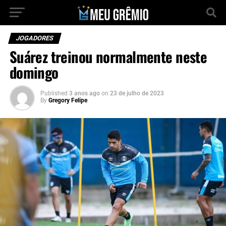
JOGADORES
Suárez treinou normalmente neste
domingo
Published
3 anos ago
on
23 de julho de 2023
By
Gregory Felipe