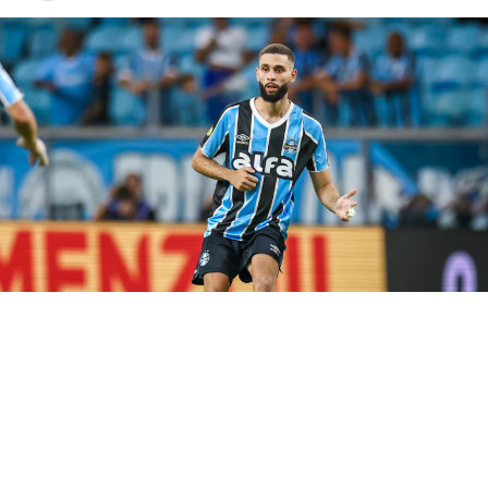
atacante volte a balançar as redes e ajude o Imortal a
construir uma vantagem fora de casa.
Carlos Vinícius volta em momento
decisivo
O artilheiro desfalcou o Grêmio na derrota para o Bolívar,
que resultou na eliminação da Copa Sul-Americana. No
entanto, o camisa 95 retorna justamente quando o clube
inicia mais uma disputa eliminatória. Assim, Luís Castro
ganha uma peça importante para aumentar o poder
ofensivo da equipe.
Além disso, a presença do goleador abre mais espaços
para os jogadores de velocidade e facilita a criação das
jogadas. Consequentemente, o
Tricolor Gaúcho
chega
mais fortalecido para enfrentar um adversário que
tentará aproveitar o fator casa para sair em vantagem no