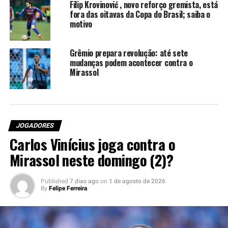
direito.
Filip Krovinović , novo reforço gremista, está
fora das oitavas da Copa do Brasil; saiba o
motivo
Reinaldo não precisará passar
por cirurgia
Grêmio prepara revolução: até sete
mudanças podem acontecer contra o
Após novos exames realizados, ficou definido que
Mirassol
Reinaldo não precisará passar por cirurgia. Sendo assim,
será mantido o tratamento conservador, o que indica
que o lateral deve voltar a ficar à disposição da comissão
técnica em breve. No entanto, ainda não há uma data
JOGADORES
definida para que isso aconteça.
Carlos Vinícius joga contra o
Mirassol neste domingo (2)?
Você precisa ver também:
Grêmio liga sinal de
alerta após segunda derrota na Libertadores
Published
7 dias ago
on
1 de agosto de 2026
Para não passar batido: outra possibilidade é a utilização
By
Felipe Ferreira
de Fábio pelo lado esquerdo. O lateral-direito atuou
daquele lado na partida de ida na final do Gauchão, pelo
Grêmio. Nos tempos de Manchester United, ele ganhou