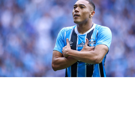
experiência na função, enquanto seu irmão gêmeo,
Rafael, atuava pela direita.
O
Tricolor Gaúcho
volta a campo no próximo domingo
((14), contra o Vasco, no Rio de Janeiro, quando estreia
pelo Brasileirão. A bola vai rolar a partir das 16h
(horário de Brasília). Renato deve mandar a campo o que
tem de melhor.
RELATED TOPICS:
CUIABANO
DESFALQUE
DESTAQUE
GRÊMIO
LATERAL
LESÃO
MAYK
REINALDO
UP NEXT
Saiba o tamanho do prejuízo financeiro do Grêmio com
derrotas na Libertadores
DON'T MISS