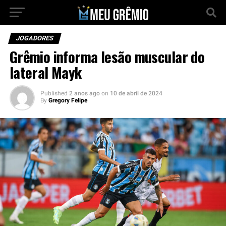
JOGADORES
Grêmio informa lesão muscular do
lateral Mayk
Published
2 anos ago
on
10 de abril de 2024
By
Gregory Felipe