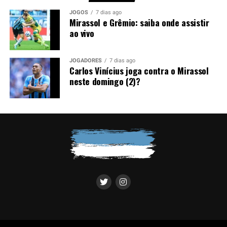
advertências em menos de meia hora, comprometendo a
JOGOS
7 dias ago
equipe em um momento importante do confronto.
Mirassol e Grêmio: saiba onde assistir
ao vivo
Você precisa ver também:
Filip Krovinović , novo
reforço gremista, está fora das oitavas da Copa do
JOGADORES
7 dias ago
Brasil; saiba o motivo
Carlos Vinícius joga contra o Mirassol
neste domingo (2)?
Luís Castro avalia alternativas
Sem Kannemann à disposição, Luís Castro analisa as
opções para montar a defesa. A tendência aponta para a
entrada de Wagner Leonardo, que disputa posição com
Luís Eduardo para atuar ao lado de Gustavo Martins. A
definição deve acontecer nos últimos treinamentos
antes da partida.
Contudo, a ausência do ídolo gremista abre espaço para
outro defensor mostrar serviço em um confronto de
grande importância. O
Grêmio
espera iniciar o mata-