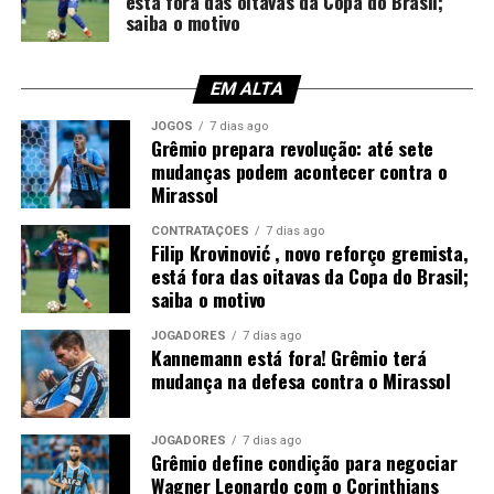
está fora das oitavas da Copa do Brasil;
dólares, cerca de R$ 25,1 milhões, para contratar o
saiba o motivo
zagueiro. Apesar das conversas, as partes não chegaram
a um acordo e o jogador permaneceu em Porto Alegre.
EM ALTA
Enquanto isso, o Corinthians enfrenta dificuldades para
reforçar a defesa. Mesmo com autorização para
JOGOS
7 dias ago
Grêmio prepara revolução: até sete
contratar atletas, o clube sofre duas punições de
mudanças podem acontecer contra o
transfer ban e, neste momento, não pode inscrever
Mirassol
novos jogadores nas competições.
CONTRATAÇÕES
7 dias ago
Filip Krovinović , novo reforço gremista,
Tricolor também busca um zagueiro
está fora das oitavas da Copa do Brasil;
canhoto
saiba o motivo
JOGADORES
7 dias ago
Paralelamente, o Grêmio segue no mercado em busca de
Kannemann está fora! Grêmio terá
um zagueiro canhoto para suprir a saída de Viery. Caso
mudança na defesa contra o Mirassol
Wagner Leonardo seja vendido, a diretoria deverá
intensificar a procura por dois defensores.
JOGADORES
7 dias ago
Grêmio define condição para negociar
Neste cenário, a tendência é de que o Corinthians não
Wagner Leonardo com o Corinthians