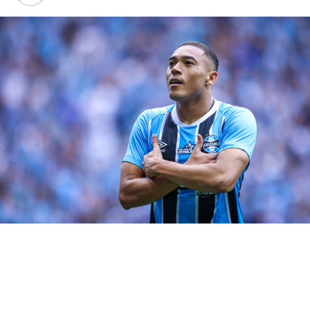
Foto: Lucas Uebel/Grêmio
RELATED TOPICS:
DESTAQUE
FELIPÃO
GRÊMIO
GRÊMIO - FELIPÃO
GRÊMIO BRASILIEIRÃO
GRÊMIO HOJE
GRÊMIO X SANTOS
IMORTAL
JOGADORES - FELIPÃO
LUIZ FELIPE SCOLARI
SCOLARI
TRICOLOR GAÚCHO
ÚLTIMAS NOTÍCIAS DO GRÊMIO
UP NEXT
Marlon pode ser utilizado em nova função no Grêmio
DON'T MISS
Jemerson é destaque em site especializado em
estatísticas
Gregory Felipe