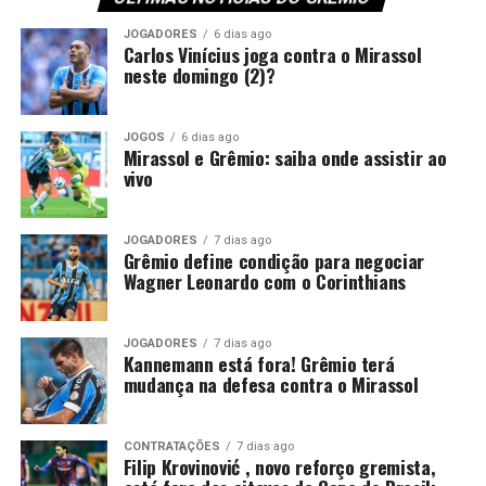
Além disso, o
Tricolor Gaúcho
considera o defensor uma
peça importante para o restante da temporada. Por
JOGADORES
6 dias ago
Carlos Vinícius joga contra o Mirassol
isso, só admite abrir negociações caso receba uma
neste domingo (2)?
proposta de compra que atenda às suas exigências
financeiras.
JOGOS
6 dias ago
Mirassol e Grêmio: saiba onde assistir ao
Você precisa ver também:
Kannemann está fora!
vivo
Grêmio terá mudança na defesa contra o Mirassol
Grêmio mantém decisão para
JOGADORES
7 dias ago
Grêmio define condição para negociar
Wagner Leonardo com o Corinthians
liberar Wagner Leonardo
Recentemente, o Vitória também tentou viabilizar o
JOGADORES
7 dias ago
Kannemann está fora! Grêmio terá
retorno de Wagner Leonardo. O clube baiano buscou
mudança na defesa contra o Mirassol
uma composição financeira, inclusive por conta de uma
pendência envolvendo a negociação realizada em 2025.
CONTRATAÇÕES
7 dias ago
Na ocasião, o Grêmio desembolsou 4,5 milhões de
Filip Krovinović , novo reforço gremista,