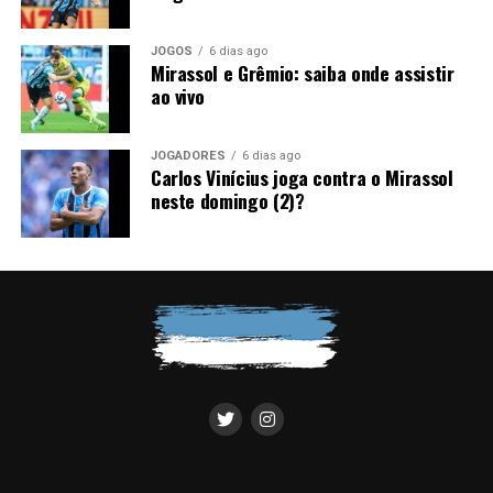
avance nas tratativas. Sem possibilidade de registrar o
atleta e diante da exigência do Grêmio por uma venda, a
JOGOS
6 dias ago
negociação perdeu força nos bastidores.
Mirassol e Grêmio: saiba onde assistir
ao vivo
Foto: Lucas Uebel / Grêmio
JOGADORES
6 dias ago
Carlos Vinícius joga contra o Mirassol
neste domingo (2)?