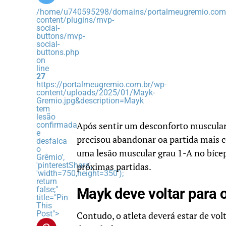
/home/u740595298/domains/portalmeugremio.com.
content/plugins/mvp-
social-
buttons/mvp-
social-
buttons.php
on
line
27
https://portalmeugremio.com.br/wp-
content/uploads/2025/01/Mayk-
Gremio.jpg&description=Mayk
tem
lesão
confirmada
Após sentir um desconforto muscular
e
precisou abandonar oa partida mais 
desfalca
o
uma lesão muscular grau 1-A no bíceps
Grêmio',
'pinterestShare',
próximas partidas.
'width=750,height=350');
return
false;"
Mayk deve voltar para o
title="Pin
This
Post">
Contudo, o atleta deverá estar de vol