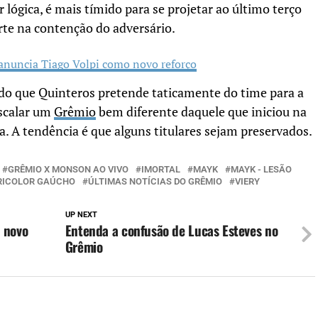
 lógica, é mais tímido para se projetar ao último terço
rte na contenção do adversário.
anuncia Tiago Volpi como novo reforço
 do que Quinteros pretende taticamente do time para a
escalar um
Grêmio
bem diferente daquele que iniciou na
. A tendência é que alguns titulares sejam preservados.
GRÊMIO X MONSON AO VIVO
IMORTAL
MAYK
MAYK - LESÃO
RICOLOR GAÚCHO
ÚLTIMAS NOTÍCIAS DO GRÊMIO
VIERY
UP NEXT
 novo
Entenda a confusão de Lucas Esteves no
Grêmio