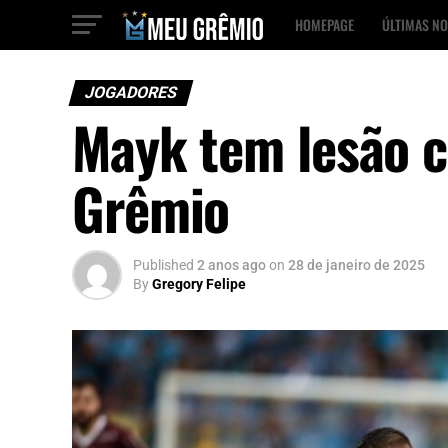
HOMEPAGE
ÚLTIMAS NO
JOGADORES
Mayk tem lesão c
Grêmio
Published
2 anos ago
on
28 de janeiro de 2025
By
Gregory Felipe