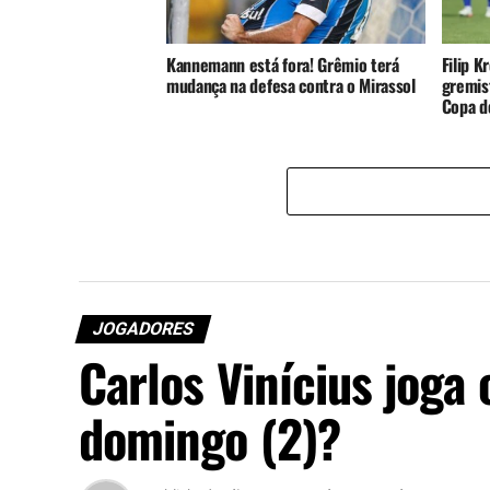
Kannemann está fora! Grêmio terá
Filip K
mudança na defesa contra o Mirassol
gremist
Copa do
JOGADORES
Carlos Vinícius joga 
domingo (2)?