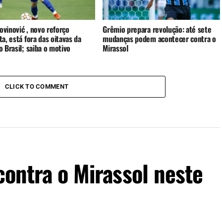
rovinović , novo reforço
Grêmio prepara revolução: até sete
a, está fora das oitavas da
mudanças podem acontecer contra o
 Brasil; saiba o motivo
Mirassol
CLICK TO COMMENT
contra o Mirassol neste