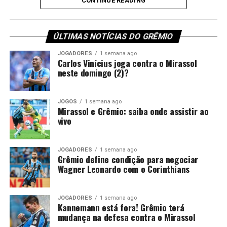
CONTINUE READING
Goncalves Pinheiro (RN)
negociação por empréstimo. No entanto, a direção
gremista rejeitou rapidamente essa possibilidade.
Foto: Lucas Uebel / Grêmio
ÚLTIMAS NOTÍCIAS DO GRÊMIO
Além disso, o
Tricolor Gaúcho
considera o defensor uma
peça importante para o restante da temporada. Por
JOGADORES
1 semana ago
Carlos Vinícius joga contra o Mirassol
isso, só admite abrir negociações caso receba uma
neste domingo (2)?
proposta de compra que atenda às suas exigências
financeiras.
JOGOS
1 semana ago
Mirassol e Grêmio: saiba onde assistir ao
Você precisa ver também:
Kannemann está fora!
vivo
Grêmio terá mudança na defesa contra o Mirassol
Grêmio mantém decisão para
JOGADORES
1 semana ago
Grêmio define condição para negociar
Wagner Leonardo com o Corinthians
liberar Wagner Leonardo
Recentemente, o Vitória também tentou viabilizar o
JOGADORES
1 semana ago
Kannemann está fora! Grêmio terá
retorno de Wagner Leonardo. O clube baiano buscou
mudança na defesa contra o Mirassol
uma composição financeira, inclusive por conta de uma