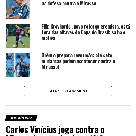
dias. Porque o jogador
na defesa contra o Mirassol
precisa se liberar do tático,
do físico, da rotina de vir
Filip Krovinović , novo reforço gremista, está
todo o tempo. Necessita, às
fora das oitavas da Copa do Brasil; saiba o
motivo
vezes, um ou dois dias para
melhorar, carregar as
Grêmio prepara revolução: até sete
baterias e poder treinar,
mudanças podem acontecer contra o
Mirassol
como estão fazendo. Estão
treinando muito, mas muito
bem, porque tiveram os
CLICK TO COMMENT
dias justos de descanso
para que isso aconteça”,
JOGADORES
disse o treinador em
Carlos Vinícius joga contra o
entrevista ao site GZH.